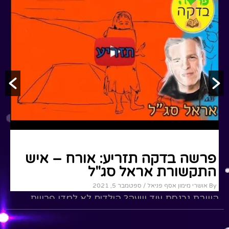
תנ"ך
פרשה בדקה תזריע: אורח – איש
התקשורת אראל סג"ל
By אושרי מימון אסף פניאל
/ ספטמבר 5, 2021
השבת נכנסת עוד שעה? הילדים לא למדו פרשת
שבוע בגןבית ספר? אין לך מושג מה קורה בפרשה אז