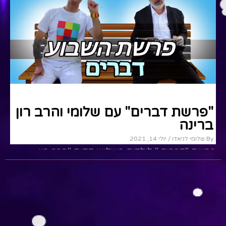
דברים
"פרשת דברים" עם שלומי והרב רון
ברינה
By שלומי לניאדו
/ יולי 14, 2021
פרשת "דברים " לילדים בשלוש דקות "הרב רון
ברינה" מעביר שיעור שבועי כותב ועורך את העלון
"ברינה יקצורו" הרב מעביר...
Read More