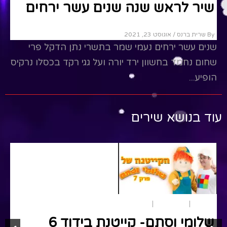
שיר לראש שנה שנים עשר ירחים
By שרית ברנס
/ אוגוסט 23, 2021
שנים עשר ירחים נעמי שמר בתשרי נתן הדקל פרי
שחום נחמד בחשוון ירד יורה ועל גגי רקד בכסלו נרקיס
הופיע...
Read More
עוד בנושא שירים
הפעלות
הצגות ילדים
שירים
שלומי וסתם- קייטנת בידוד 6