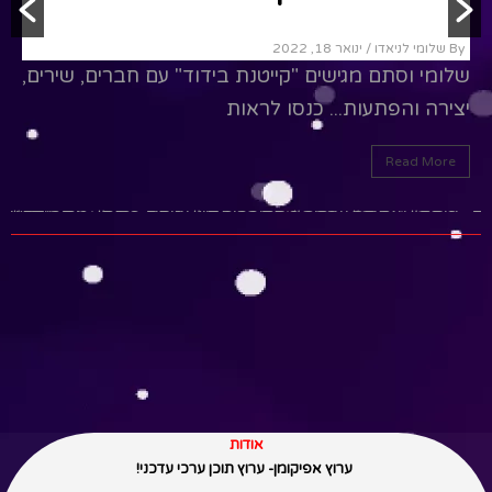
By שלומי לניאדו
/ ינואר 18, 2022
שלומי וסתם מגישים "קייטנת בידוד" עם חברים, שירים,
יצירה והפתעות... כנסו לראות
Read More
ים_שבא_אביב#שירי_פסח_רעותי#שירי_פסח_מחרוזת#ש
ותי_פסח#שמחה_רבה#אביב_הגיע_פסח_בא#איך_יודעים
אודות
ערוץ אפיקומן- ערוץ תוכן ערכי עדכני!