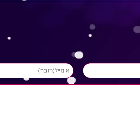
פרשה בדקה - ויחי אורח: ג
יצא לי להאיר פנים לאיזה
ססובר
מוכר, בלי כל כוונת רווח,ומיד
הוא האיר לי חזרה ואפילו
Read More
הביא...
Read More