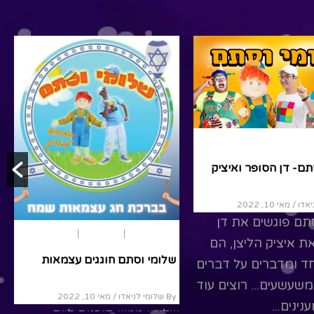
ותאטרון
תם- דן הסופר ואיציק
/ מאי 10, 2022
תם פוגשים את דן
יום העצמאות
ארץ ישראל
מומלצים
ת איציק הליצן, הם
שלומי וסתם חוגגים עצמאות
חד ומדברים על דברים
שעשעים... רוצים עוד
By שלומי לניאדו
/ מאי 10, 2022
ינים...
שלומי מגיש תוכנית ליום