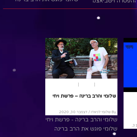
ההפטרה וישביאצק
ויחד הם לומדים את פרשת
ק מהתענכים וחלומו
השבוע
עד כמה פיסטוקים
טרת חנוכה. היו
Read More
 הרבה מאד מתייחסים
עט...
R
פרשת שבוע
בראשית
ויחי
שלומי והרב ברינה – פרשת ויחי
By שלומי לניאדו
/ דצמבר 30, 2020
שלומי והרב ברינה - פרשת ויחי
/ דצמבר 31,
שלומי פוגש את הרב ברינה