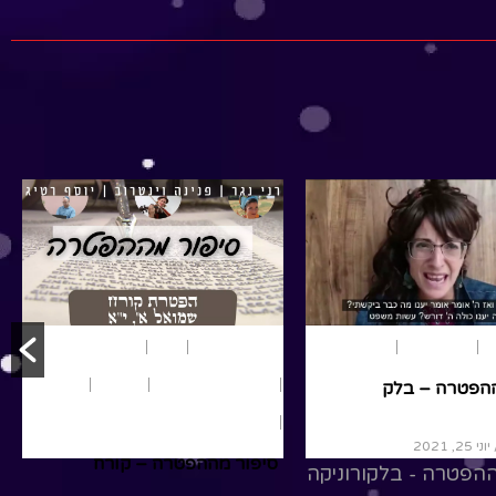
העצמאות, יחד נתור את הארץ
R
נפגוש את בריו למה ונקשיב
לילדים מקסימים שמברכים את
המדינה... יום...
Read More
משחק ותאטרון
נשים
נוער ומבוגרים
ם
פרשת שבוע
במדבר
פרשת שבוע
במדבר
מבוגרים
נוער
ההפטרה – בלק
תנ"ך
ני 25, 2021
סיפור מההפטרה – קורח
הפטרה - בלקורוניקה