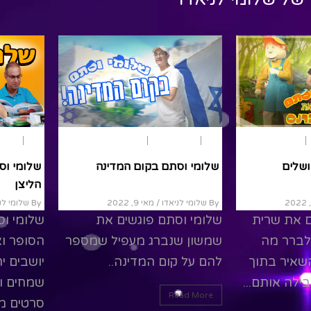
הצגות ילדים
קיץ
יום העצמאות
יום ירושלים
קיץ
משחק 
ושלים
שלומי וסתם בקום המדינה
שלומי וס
הליצן
By שלומי לניאדו
/ מאי 9, 2022
By שלומי לניאדו
ם את שרית
שלומי וסתם פוגשים את
שלומי וס
לברר מה
שמשון שנברג מעפיל שמספר
הסופר וא
שאיר בתוך
להם על קום המדינה..
יושבים י
ילה אותם...
שמחים ומ
Read More
סרטים מענ