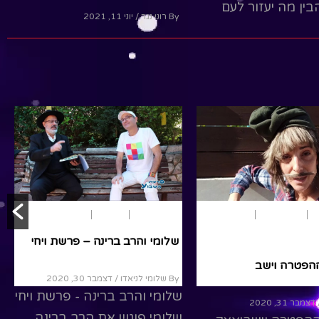
ין מה יעזור לעם
By רוני נגר
/ יוני 11, 2021
יות יותר מחובר,מה
גברעם בן לושלוש לא מבין
 בדרישת ה' מעמו
מדוע אין לישראל מלך
למה
ה' מתנגד ומה הקשר עכשיו
לגשם.
R
Read More
ם
פרשת שבוע
בראשית
פרשת שבוע
בראשית
ויחי
ריה
שלומי והרב ברינה – פרשת ויחי
הפטרה וישב
By שלומי לניאדו
/ דצמבר 30, 2020
שלומי והרב ברינה - פרשת ויחי
דצמבר 31, 2020
שלומי פוגש את הרב ברינה