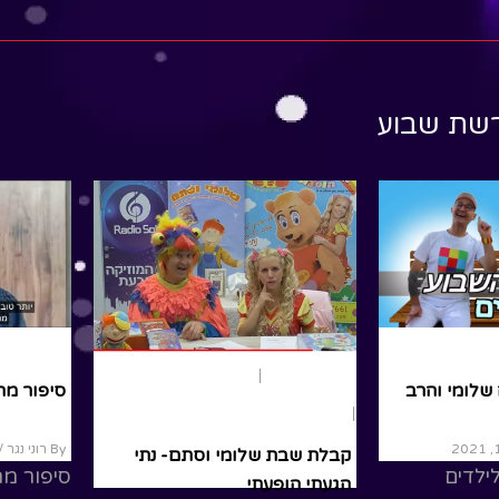
ead More
רשת שבוע
נוער ומבוגרי
משחק ותאטרון
פרשת שבוע
שלומי והרב
סיפור מ
תיאטרון בובות
By רוני נגר
/ יו
קבלת שבת שלומי וסתם- נתי
ילדים
סיפור מה
הגעתי הופעתי