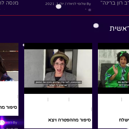
 רון ברינה"
מנסה להב
By שלומי לניאדו
/ יולי 1, 2021
שלומי וסתם פוגשים את נתי
עי כותב
ישראל לה
הגעתי הופעתי ויחד הם
ברינה יקצורו"
כ"כ קשה
ראשית
מקבלים את השבת שירים,
ומה זה...
סיפורים, חידות, פרסים והרבה
ead More
הפתעות...שחומי וסתם הערוץ
האמיתי...
Read More
נוער ומבוגרי
וישב
היסטו
וע
בראשית
נוער ומבוגרים
פרשת שבוע
בראשית
סיפור מה
ויצא
היסטוריה
ישלח
סיפור מההפטרה ויצא
By רוני נגר
/ 