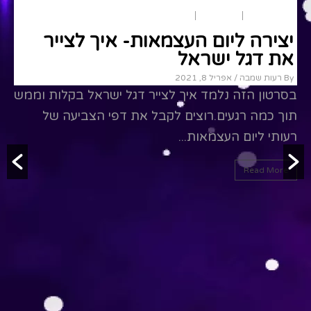
יום העצמאות
יום ירושלים
ארץ ישראל
יצירה
מומלצים
י
יצירה ליום העצמאות- איך לצייר
י
את סמל המדינה
א
By רעות שמבה
/ אפריל 8, 2021
By רע
בסרטון הזה נכיר בקצרה את סמל המדינה, וגם נראה
בס
איך אפשר לצייר אותו בקלי קלות. הצטרפו אליי.רוצים
תו
לקבל את דפי...
רע
Read More