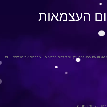
ום העצמאות
ץ נפגוש את בריו למה ונקשיב לילדים מקסימים שמברכים את המדינה… יום
להם על קום המדינה..