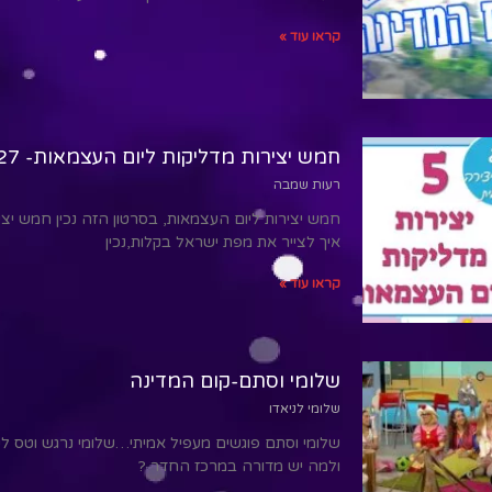
קראו עוד »
חמש יצירות מדליקות ליום העצמאות- 27 דקות של חוויה
רעות שמבה
חמש יצירות ליום העצמאות, בסרטון הזה נכין חמש יציר
איך לצייר את מפת ישראל בקלות,נכין
קראו עוד »
שלומי וסתם-קום המדינה
שלומי לניאדו
שלומי וסתם פוגשים מעפיל אמיתי…שלומי נרגש וטס לק
ולמה יש מדורה במרכז החדר ?