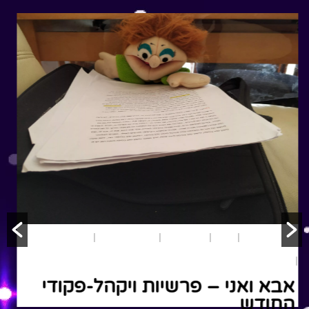
משחק ותאטרון
שמות
הצגות ילדים
סיפורים
קצרים
תיאטרון בובות
תנ"ך
אבא ואני – פרשיות ויקהל-פקודי
החודש