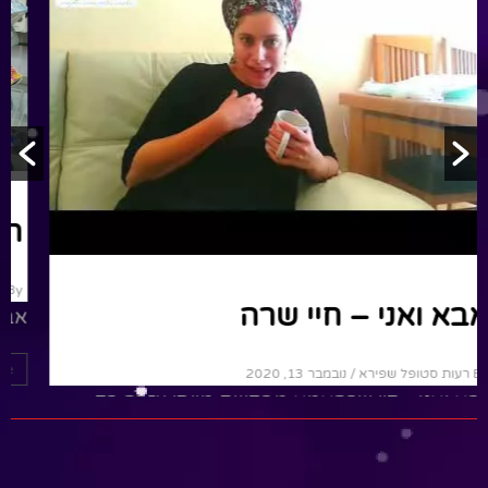
חיי שרה
אבא ואני – חיי שרה
א
By רעות סטופל שפירא
/ נובמבר 13, 2020
אבא ואני - חיי שרהאמא מבקשת מיוסי עזרה רק
בדבר אחד ויוסי מגדיל ראש ועושה הפתעה לאמא
ומסדר את כל...