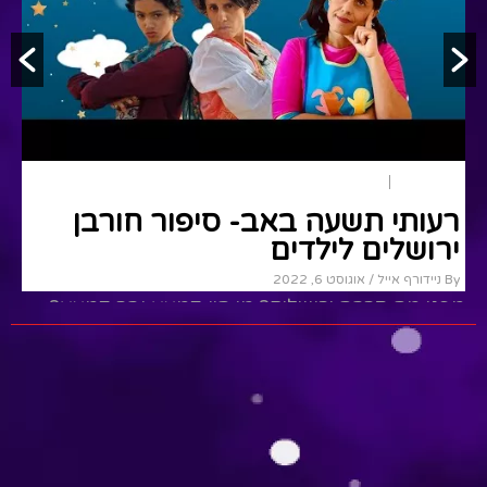
תשעה באב
אקטואלי
רעותי תשעה באב- סיפור חורבן
ירושלים לילדים
By ניידורף אייל
/ אוגוסט 6, 2022
מפני מה חרבה ירושלים? מי היו קמצא ובר קמצא?
ש
ומה ליקטה ביתו של האיש הכי עשיר בירושלים? סיפור
ו
תשעה באב...
ל
Read More