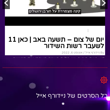
תשעה באב
אקטואלי
יום של צום – תשעה באב | כאן 11
לשעבר רשות השידור
By ניידורף אייל
/ אוגוסט 6, 2022
חוץ מיום כיפור, יש בלוח השנה העברי עוד חמישה
צומות – תאריכים עבריים שלא כולנו זוכרים מה הם
מייצגים. ט'...
Read More
כל הסרטים של ניידורף אייל