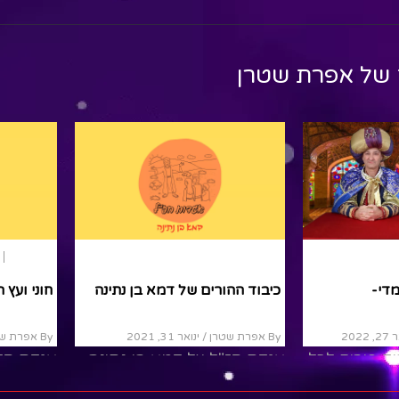
 של
אפרת שטרן
פורים
הצגות ילדים
תנ"ך
בשידור חי מפרס ומדי-
ה
כיבוד הה
By אפרת שטרן
/ פברואר 27, 2022
20
By אפרת שטרן
סרטון מיוחד לכבוד פורים לכל
עט מאחורינו
אגדת חז"
המשפחה חדשות פרס ומדי
לפני סיום
על כיבוד