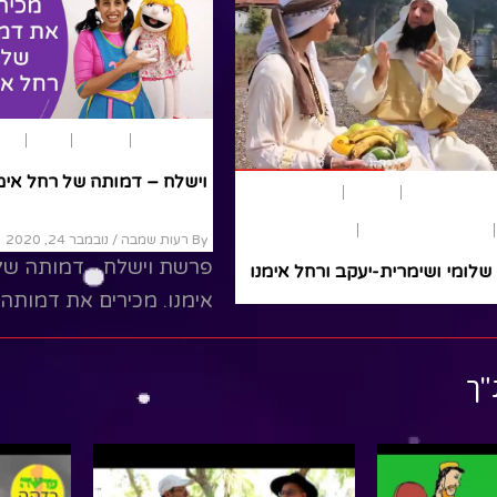
פרשת שבוע
בראשית
וישלח
רחל 
וישלח – דמותה של רחל אימ
משחק ותאטרון
הפעלות
הצגות ילדים
רחל אימנו
שירי ילדים
תנ"ך
By רעות שמבה
/ נובמבר 24, 2020
פרשת וישלח - דמותה של
שלומי ושימרית-יעקב ורחל אימנו
אימנו. מכירים את דמותה
By שלומי לניאדו
/ אוקטובר 8, 2021
רחל אמנו? מדוע זכתה ר
שלומי ושימרית מיתכוננים
אמנו להיות אם הבנים?...
"ך
להילולת רחל אימנו...
Read More
Read More