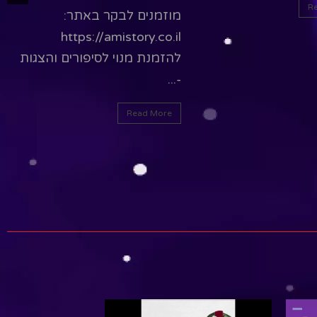
Read More
https://amist
R