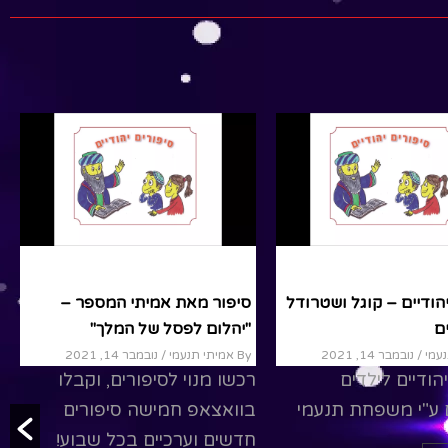
By שרית ברנס
/ אפריל 22, 2021
וץ האמיתי.
סרט מדהים, ומקורי באורך
מלא "שרשרת הדורות של
R
ירושלים"-שלומי וסתם מארחים
את שרית ברנסעיבוד של
ההצגה "שרשרת הדורות"
שנכתבה ע"י...
Read More
סיפורים
הודיים – קוגל ושטרודל
סיפורים יהודיים – קוגל ושטרודל
זמן
השרברבים
/ נובמבר 14, 2021
By אמיתי תנעמי
/ נובמבר 14, 2021
הודיים לילדים
סיפורים יהודיים לילדים
 ע"י משפחת תנעמי
מסופרים ע"י משפחת תנעמי
 לבקר באתר שלנו