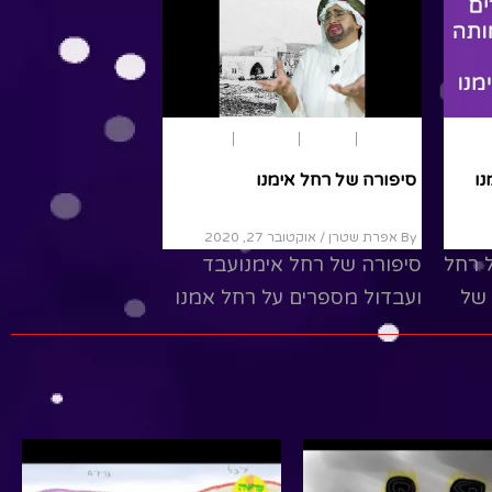
אימנו
היסטוריה
סיפורים
רחל אימנו
תנ"ך
נו
סיפורה של רחל אימנו
By אפרת שטרן
/ אוקטובר 27, 2020
 רחל
סיפורה של רחל אימנועבד
 של
ועבדול מספרים על רחל אמנו
חל
מוזמנים לפרגן בלייק
ובהרשמה למנוי! צפו באתר
שלנו tziveyhalev.com לעוד
הצגות...
Read More