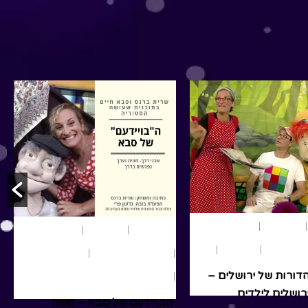
יסו.#אגדתחכמים
עשיתם הרשמה למנוי? זה
ל #כיבודהורים
הזמן!!!במיוחד לכבוד ט"ו
תינה
בשבט הסרטון מלמד אותנו...
יסו#סרטוניםלילדים
Read More
#מוסרהשכל
תורניים #ערכים...
R
היסטוריה
ן בר יוחאי
חג שבועות
יום ירושלים
ארץ ישראל
/ אפריל 26, 2021
היסטוריה
הצגות ילדים
שירי ילדים
שירים
 את רבי שמעון בר
שרשרת הדורות של ירושלים –
קבל ממנו סודות
סרט על ירושלים לילדים
הקדטשה שלומי