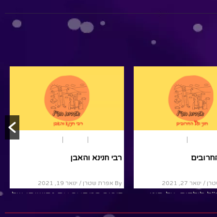
טו בשבט
ארץ ישראל
תנ"ך
ורים של דמא בן נתינה
חוני ועץ החרובים
/ ינואר 31, 2021
By אפרת שטרן
/ ינואר 27, 2021
ל על דמא בן נתינה,
אגדת חז"ל לילדים, על חוני
 הוריו. מספרות,
המעגל ועץ החרובים.עוד לא