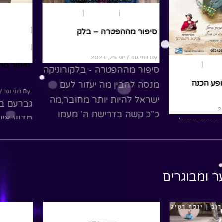
משחק ותאטר
נוער ומבוגרים
פרשת שבוע
במדבר
פרשת שבוע
סיפור מההפטרה – בלק
תנ"ך
By רוני נגר
/ יוני 25, 2021
סיפור מה
להצגות
מבוגרים
סיפור מההפטרה - בלקורוניקה
פע הכנה
מנסה להבין מה יעזור לעם
By רוני נגר
/ יו
ישראל להיות יותר מחובר,מה
גברעם בן
כ"כ קשה בדרישת ה' מעמו
מדוע אין
מנית החול
ומה זה...
ה' מתנגד
נית
לגשם.
ר, הכנרת
Read More
זמרת ספיר
ead More
ר ומבוגרים