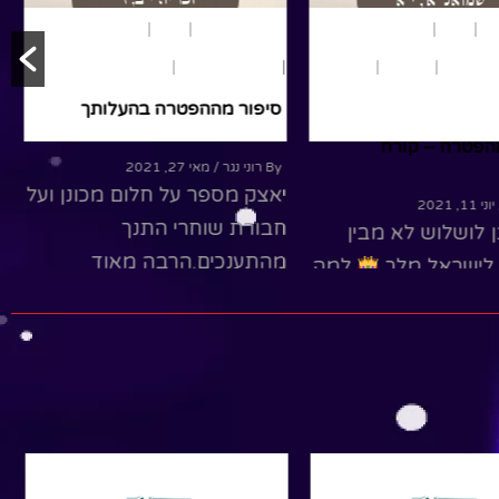
ון
נשים
נוער ומבוגרים
משחק ותאטרון
נשים
פרשת שבוע
במדבר
מבוגרים
נוער
במדבר
מבוגרים
תנ"ך
סיפור מההפטרה בהעלותך
הפטרה – קורח
By רוני נגר
/ מאי 27, 2021
יאצק מספר על חלום מכונן ועל
ני 11, 2021
חבורת שוחרי התנך
 לושלוש לא מבין
מהתענכים.הרבה מאוד
 לישראל מלך
למה
מתייחסים לפרשה ומעט מידי
 ומה הקשר עכשיו
להפטרה.חברנו יחד מוזיקאית-
פנינה וינטרוב,...
R
Read More