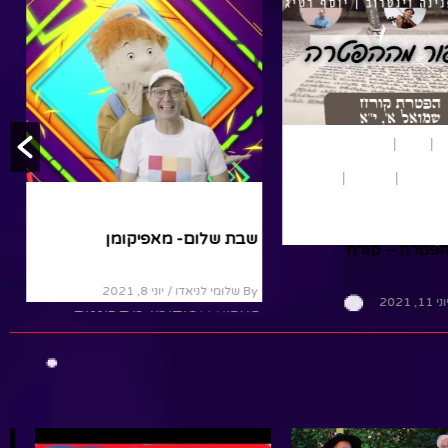
ון
נשים
נוער ומבוגרים
במדבר
מבוגרים
נוער
פרשת שבוע
שבת שלום- מאפיקומן
הפטרה – קורח
By שלומי לניאדו
/ יוני 8, 2021
ני 11, 2021
בערוץ אפיקומן מתכוננים
 לושלוש לא מבין
לשהת עם רעותי, יוסי, שלומי
 לישראל מלך
למה
ופיקו...זה הזמן לעזור בבית
 ומה הקשר עכשיו
ולהכין את השבת, כל אחד
במה שהוא יכול...שבת...