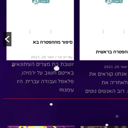
ם
פרשת שבוע
בראשית
נוער ומבוגרים
פרשת שבוע
שמות
סיפור מההפטרה בא
ההפטרה בראשית
By רוני נגר
/ ינואר 25, 2021
יושבת בת מצרים העיתונאית
נואר 25, 2021
באייטם חשוב על ירמיהו,
אנחנו קוראים את
פלאפל ועבודה עברית. היו
לאחריה את
עימנו!!!
רוב האנשים נוטים
 הבנת ההפטרה, על
Read More
ה לפרשה...
R