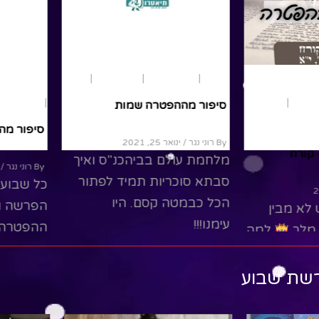
נוער ומבוגרים
שמות
נוער ומבוגרים
פרשת שבוע
שמות
נוער ומבוגרי
בוגרים
נוער
סיפור מההפטרה שמות
בראשית
סיפור מ
By רוני נגר
/ ינואר 25, 2021
 קורח
מלחמת עולם בביהכנ"ס ואיך
By רוני נגר
/ י
סבתא סוכריות תמיד לפתור
כל שבוע 
הכל כבמטה קסם. היו
הפרשה ו
 לא מבין
עימנו!!!
ההפטרה. 
 מלך
למה
לדלג על
שר עכשיו
Read More
הקשר של
רשת שבוע
ead More