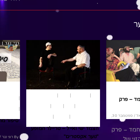
להפטרה.חברנו יחד מוזיקאית-
והקומקאי
פנינה וינטרוב,...
פנינה וי
ר
גזבר.
Read More
ead More
משחק ותאטר
קיץ
חופש גדול
פורים
משחק ותאטרון
פרשת שבוע
מד – פרק
נוער ומבוגרים
חגים
חנוכה
טריילרים
תנ"ך
/ ספטמבר 30,
טריילרים להצגות
מבוגרים
נוער
סיפור מה
הצמד ישי ואייל – טריילר המופע
חמד – פרק
"נוער אקסטרים"
By רוני נגר
/ יו
זוי של