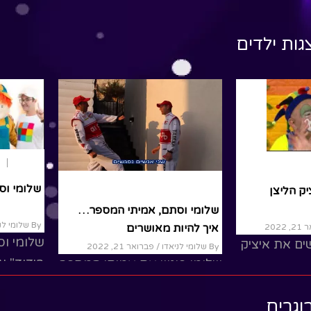
למסעות בארץ הקודש וחו
חוויות מיוחדות ומשעשעו
גות ילדים
ומגלות דברים חדשים בכל
מסע......
Read More
הפעלות
הצ
הצגות ילדים
שלומי וסת
ק הליצן
שלומי וסתם, אמיתי המספר…
By שלומי לניאדו
איך להיות מאושרים
2022
שלומי וס
ים את איציק
By שלומי לניאדו
/ פברואר 21, 2022
בידוד" ע
שלומי פוגש את אמיתי המספר
והפתעות.
בדרכו לספריה... אמיתי מציע
וגרים
לספר לשלומי על איש אחד