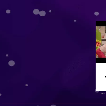
רץ
ות