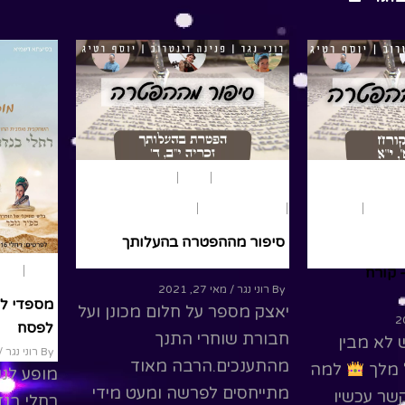
ead More
עשיר שרצה אושר... מה קרה
?...
Read More
נוער ומבוגרים
משחק ותאטרון
נשים
פרשת שבוע
בוגרים
נוער
במדבר
מבוגרים
תנ"ך
סיפור מההפטרה בהעלותך
 קורח
פסח
נשים
By רוני נגר
/ מאי 27, 2021
מספדי למ
יאצק מספר על חלום מכונן ועל
לפסח
חבורת שוחרי התנך
 לא מבין
By רוני נגר
/ מ
מהתענכים.הרבה מאוד
 מלך
למה
מופע לנש
מתייחסים לפרשה ומעט מידי
שר עכשיו
רחלי בנד