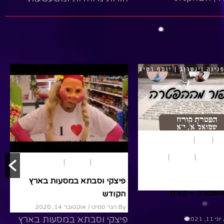
ת רני נגר, הכנרת
ומגלות דברים חדשים בכל
ינרוט והזמרת ספיר
מסע......
Read More
R
ון
נשים
נוער ומבוגרים
במדבר
מבוגרים
נוער
הצגות ילדים
מבוגרים
נוער
פיצקי וסבתא במסעות בארץ
הפטרה – קורח
הקודש
By הגר סמיט
/ אוקטובר 14, 2020
פיצקי וסבתא במסעות בארץ
ני 11, 2021