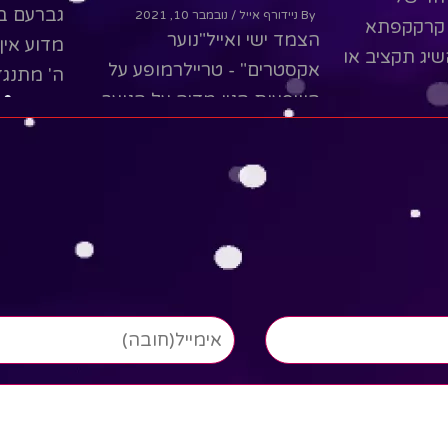
גברעם בן
By ניידורף אייל
/ נובמבר 10, 2021
 קרקקפתא
הצמד ישי ואייל"נוער
מדוע אין
שיג תקציב או
אקסטרים" - טריילרמופע על
ה' מתנגד
השפעות הניו מדיה על הנוער.
לגשם.
העתק הדבק, ווטצאפ, חברות
ead More
ויחסים, אידיאלים ותדמית
אישית,...
Read More