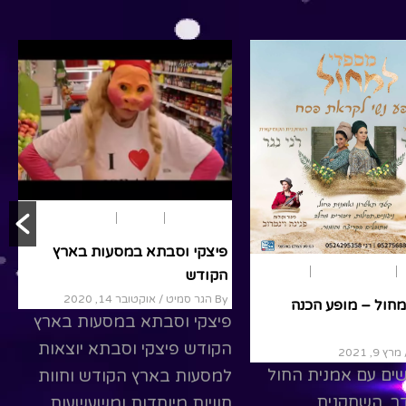
R
Read More
הצגות ילדים
מבוגרים
נוער
פיצקי וסבתא במסעות בארץ
טריילרים להצגות
מבוגרים
הקודש
By הגר סמיט
/ אוקטובר 14, 2020
חול – מופע הכנה
פיצקי וסבתא במסעות בארץ
הקודש פיצקי וסבתא יוצאות
רץ 9, 2021
ים עם אמנית החול
למסעות בארץ הקודש וחוות
ר, השחקנית
חוויות מיוחדות ומשעשעות