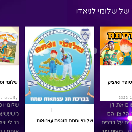
 של
שלומי לניאדו
ירושלים
קיץ
משחק ותאטרון
המדינה
שלומי וסתם- דן הסופר ואיציק
הליצן
By שלומי לניאדו
/ מאי 10, 2022
ים את
שלומי וסתם פוגשים את דן
יום העצמאו
פיל שמספר
הסופר ואת איציק הליצן, הם
שלומי וס
נה..
יושבים יחד ומדברים על דברים
שמחים ומשעשעים... רוצים עוד