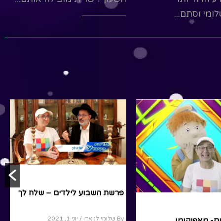
/ מאי 10, 2022
מכולם.שלומי וסתם...
יש תוכנית ליום
, יחד נתור את הארץ
Read More
 בריו למה ונקשיב
מקסימים שמברכים את
יום...
R
ון
נשים
נוער ומבוגרים
במדבר
מבוגרים
נוער
פרשת שבוע
שבת שלום- מאפיקומן