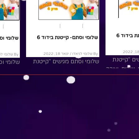
הפעלות
הצגות ילדים
שירים
הפעלות
הצ
שלומי וסתם- קייטנת בידוד 6
שלומי וסת
י המספר…
By שלומי לניאדו
/ ינואר 18, 2022
By שלומי לניאדו
שלומי וסתם מגישים "קייטנת
שלומי וס
20
בידוד" עם חברים, שירים, יצירה
מיתי המספר
בידוד" עם
והפתעות... כנסו לראות
אמיתי מציע
והפתעות..
איש אחד
Read More
ead More
.. מה קרה