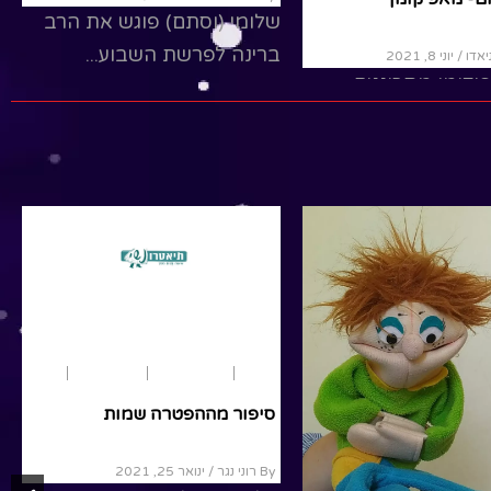
הפטרה – קורח
By שלומי לניאדו
/ יוני 8, 2021
ני 11, 2021
בערוץ אפיקומן מתכוננים
 לושלוש לא מבין
לשהת עם רעותי, יוסי, שלומי
 לישראל מלך
למה
ופיקו...זה הזמן לעזור בבית
 ומה הקשר עכשיו
ולהכין את השבת, כל אחד
במה שהוא יכול...שבת...
R
Read More