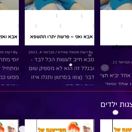
פרשת שבוע
שמות
היסטוריה
שמות
משחק
הצגות ילדים
חגים
סיפורים
קצרים
שמות
הצגו
תיאטרון בובות
תנ"ך
אבא ואני
אבא ואני – משפטים-שקלים
By רעות סטופל שפירא
גות ילדים
סבא חייב
By רעות סטופל שפירא
/ פברואר 11,
מי וסתם
ובגלל זה
2021
אולי במקום שכל אחד יביא חצי
דבר :(צפו
202
שקל, ניתן למישהו אחד עשיר
עצה של ית
ד ריגשה
לתרום את כל הקרבנות? ומה
תם מקבלים
ead More
הקשר לסוף הסגר?שבת
גות ילדים
שלום,...
ספים: אסף
יוחד שלנו
Read More
ת..בברכת...