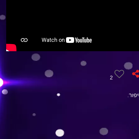
2
ור.