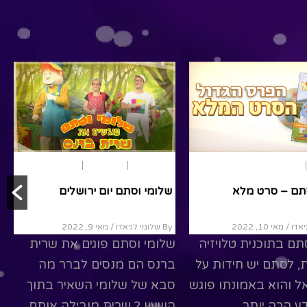
חופש גדול
ארץ ישראל
שלומי וסתם – סרט מלא
By שלומי לניאדו
/ מאי 10, 2022
שלומי וסתם בתוכנית טלויזיה
ת
ארץ ישראל
מומלצים
משעשעת, לסתם יש חידות על
תם חוגגים עצמאות
גדולי ישאל והוא באמונתו פוגש
אותם ויודע הרה יותר