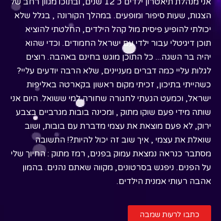
אני מנהלת תיאטרון ילדים כ 12 שנים, ובתוכו מגוון רחב של
הצגות, שעות סיפור ומופעים. במהלך הקורונה , בגלל שלא
יכולתי להופיע פיסית מול קהל הילדים, החלטתי להוציא
תוכן דיגיטלי עבור ילדי עם ישראל החמודים. וכדי שהוא
יהיה בר השגה... כל התוכן מוגש בחינם באהבה. רוצים
לגלות עליי כמה דברים מעניינים, שלא הרבה יודעים עליי?
כשהייתי בתיכון, זכיתי מקום ראשון בקארטה באליפות
ישראל, וכמעט הגעתי לחגורה שחורה למי ששואל. היום אני
שותה מידי פעם שוקו מתוק , ומכינה בובות מגרביים בצבע
ירוק, לא פעם מוצאת את עצמי מדברת עם בובות, ושוב
שואלת את עצמי , איך שוב זה יכול להיות?! התשובה
מסתבר כנראה נמצאת עמוק בפנים, רמז מתוק : החיוך שלי
על הפנים. ניפגש בסרטונים, מקווה שאתם נהנים. בהמון
אהבה רעותי אמנית הילדים.
כתבו לרעות שמבה