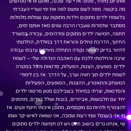
אותו יום מיוחד, פנתה אליי עוד שכנה, ואתם וודאי מנחשים
מה ביקשה. מפה לשם ומשם לפה את ימי נעוריי העברתי
בלשמח ילדים מתוקים וילדות מתוקות עם שמלות מלמלות.
מסתבר שלמרות שעברו הרבה שנים מאז אותם ימים,
חתונה, חמישה ילדים מתוקים ומדהימים, עבודה במשרד
החינוך, הדרכת טיולים והוראת דרך במולדת, החלטתי
לחזור בדיוק לאותה נקודה התחלה מיוחדת עזבתי עבודה
יציבה והחלטתי ללכת עם האהבה הגדולה שלי – לשמח
ילדים. מופעים, הצגות, הפעלות, סדנאות והכל במטרה
לשמח ילדים תוך חוויה וערך, על הדרך. אז בין לימודי
המשחק והתאטרון, ההצגות , המופעים, הפעיליות
והסדנאות, יצרתי במיוחד בשבילכם מגוון סרטוני ילדים.
יחד עם תלבושות, אביזרים, בובות ושלל בגדים, מוזמנים
להצטרף ולהיות גם מוקסמים, מתוכן איכותי חינמי ונעים. אז
מי אני בעצם? שמי רעות שמבה, אני נשואה לאיש יקר ושמו
שי ,אנחנו גרים בישוב תלם ויש לנו חמישה ילדים מתוקים .