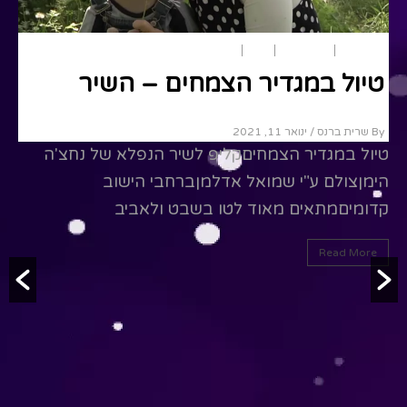
טו בשבט
ארץ ישראל
חגים
טבע
טיול במגדיר הצמחים – השיר
By שרית ברנס
/ ינואר 11, 2021
טיול במגדיר הצמחיםקליפ לשיר הנפלא של נחצ'ה
הימןצולם ע"י שמואל אדלמןברחבי הישוב
קדומיםמתאים מאוד לטו בשבט ולאביב
Read More