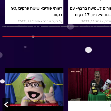
פורים לשמיעה ברצף- עם
רעותי פורים- שישה פרקים ,90
 הילדים, 17 דקות
דקות
/ אפריל 11, 2022
By רעות שמבה
/ אפריל 11, 2022
ים_שבא_אביב#שירי_פסח_רעותי#
ם#שמחה_רבה_אביב_הגיע_פסח_בא#
ירי_פסח#רעותי_פסח#שירי_פסח#שירים_לליל_הסדר#ר
לילדים#אני_פורים#חג_פורים#חג_פורים_לילדים#שושנ
לדים#שירי_ילדים_לפורים#חג_פורים_חג_גדול_ליהודי
#רעותי_פורים#רעותי_פורים_הפ
Read More
R
שירים