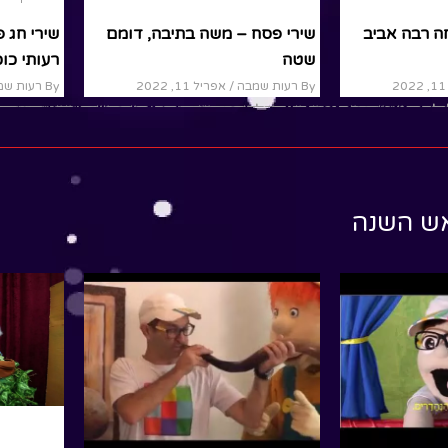
ה רבה אביב
שירי פסח – משה בתיבה, דומם
שירי חג 
שטה
רעותי כוכבת
By רעות שמבה
/ אפריל 11, 2022
By רעות שמבה
רעותי_פסח#שמחה_רבה#אביב_הגיע_פסח_בא#איך_יודע
_הגיע#פסח_בא#שירי_פסח#רעותי_פסח#רעותי_שירי
#משה_בתיבה#דומם_שטה#תיבה_קטנה#ש
ילדים#שירי_חג_פורים#למה_מתחפשים#מצוות_חג_פורים_
#שירי_י
ead More
Read More
אש השנה
ראש השנה