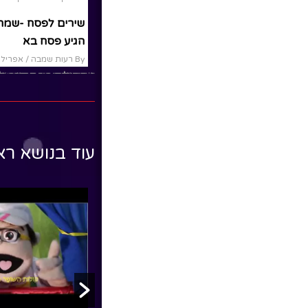
ותי פורים- שישה פרקים ,90
שירי פסח ואביב
שירים לפסח -שמח
הגיע פסח בא
By רעות שמבה
/ אפריל 11, 2022
By רעות שמבה
/ אפריל 11, 2022
#פסח#פסח_לילדים#שירי_חג_פסח#שירי_אביב#
שמחה_רבה#אביב
ורים_הפרק_המלא#סיפור_פורים_לילדים#מגילת_אסתר_ל
שירי פסח עם רעותי כוכבת
Read More
הילדים. שמחה רבה איך יודעים
שבא אביב משה בתיבה
עוד בנושא ר
Read More
ראש השנה
משחק ותאטרון
הצגות ילדים