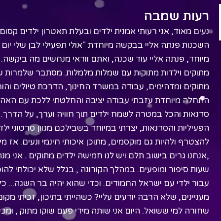
רעות שמבה
נעים מאוד, אני רעותי אמנית ילדים ובעלת תאטרון ילדים קסו
השכנות פנתה אליי בבקשה מיוחדת "אולי תפעילי לבן שלי יום הו
מיוחד, פנתה אליי עוד שכנה, ואתם וודאי מנחשים מה ביקשה.
מתוקים וילדות מתוקות עם שמלות מלמלות. מסתבר שלמרות ש
מתוקים ומדהימים, עבודה במשרד החינוך, הדרכת טיולים והו
התחלה מיוחדת עזבתי עבודה יציבה והחלטתי ללכת עם האהבה
סדנאות והכל במטרה לשמח ילדים תוך חוויה וערך, על הדרך. א
הפעיליות והסדנאות, יצרתי במיוחד בשבילכם מגוון סרטוני ילד
להצטרף ולהיות גם מוקסמים, מתוכן איכותי חינמי ונעים. אז מ
שעות סיפור ומופעים. במהלך הקורונה , בגלל שלא יכולתי להופ
עבור ילדי עם ישראל החמודים. וכדי שהוא יהיה בר השגה... כ
מעניינים, שלא הרבה יודעים עליי? כשהייתי בתיכון, זכיתי מ
שחורה למי ששואל. היום אני שותה מידי פעם שוקו מתוק , ומכ