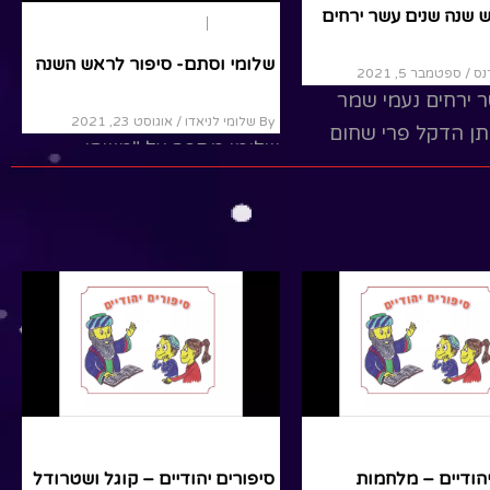
 שנה שנים עשר ירחים
ראש השנה
סיפורים
שלומי וסתם- סיפור לראש השנה
/ ספטמבר 5, 2021
 ירחים נעמי שמר
By שלומי לניאדו
/ אוגוסט 23, 2021
תן הדקל פרי שחום
שלומי מספר על "משהו
ון ירד יורה ועל גגי
שמשמיע צליל", זה משהו לא
ו נרקיס הופיע...
מוכר ולא רגיל מה זה הדבר
הזה ? הוא לא ניראה...
R
Read More
סיפורים
יהודיים – מלחמות
סיפורים יהודיים – קוגל ושטרודל