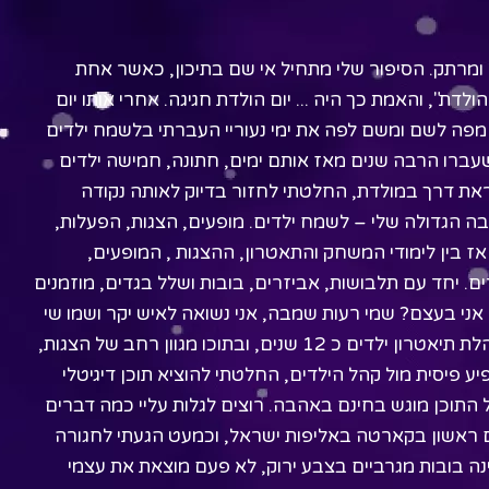
ם ומרתק. הסיפור שלי מתחיל אי שם בתיכון, כאשר אחת
לדת", והאמת כך היה ... יום הולדת חגיגה. אחרי אותו יום
 מפה לשם ומשם לפה את ימי נעוריי העברתי בלשמח ילדים
עברו הרבה שנים מאז אותם ימים, חתונה, חמישה ילדים
ראת דרך במולדת, החלטתי לחזור בדיוק לאותה נקודה
 הגדולה שלי – לשמח ילדים. מופעים, הצגות, הפעלות,
ז בין לימודי המשחק והתאטרון, ההצגות , המופעים,
ים. יחד עם תלבושות, אביזרים, בובות ושלל בגדים, מוזמנים
י אני בעצם? שמי רעות שמבה, אני נשואה לאיש יקר ושמו שי
,אנחנו גרים בישוב תלם ויש לנו חמישה ילדים מתוקים . אני מנהלת תיאטרון ילדים כ 12 שנים, ובתוכו מגוון רחב של הצגות,
יע פיסית מול קהל הילדים, החלטתי להוציא תוכן דיגיטלי
ל התוכן מוגש בחינם באהבה. רוצים לגלות עליי כמה דברים
קום ראשון בקארטה באליפות ישראל, וכמעט הגעתי לחגורה
ינה בובות מגרביים בצבע ירוק, לא פעם מוצאת את עצמי