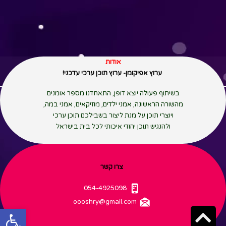
אודות
ערוץ אפיקומן- ערוץ תוכן ערכי עדכני!
בשיתוף פעולה יוצא דופן, התאחדנו מספר אומנים
מהשורה הראשונה, אמני ילדים, מוזיקאים, אמני במה,
ויוצרי תוכן על מנת ליצור בשבילכם תוכן ערכי
ולהנגיש תוכן יהודי איכותי לכל בית בישראל
צרו קשר
054-4925098
oooshry
@gmail.com
פתח סרגל
גלילה