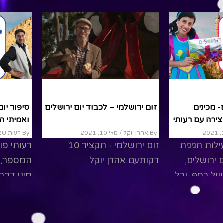
יום ירושלים
יצירה
יום ירושלים
- זיכרונות
יצירה ליום ירושלים- מכינים
זום ירושלמי
ירושלים של כסף, יצירה עם רעותי
By רעות שמבה
/ מאי 12, 2021
By אהרן יוקל
/ מא
 איש קסום.
הצטרפו אליי לפעילות חגיגית
קרן לדעת
וקסומה לכבוד יום ירושלים,
דקותעם אה
 ?לשומבלה
ובה נכין ירושלים של כסף, וכל
Read More
לים, שלומי
זה מחומרים שיש בכל בית.
רוצים...