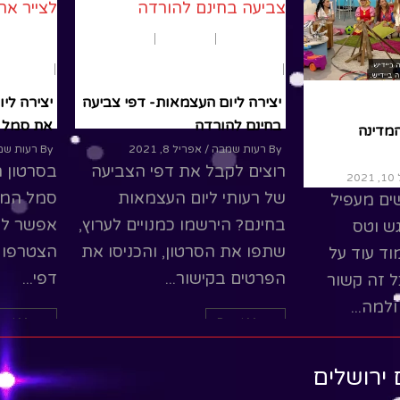
יום העצמאות
יצירה
יום העצמאות
יצירה ליו
ם
ארץ ישראל
בחינם לה
שלומי וסתם-קום המדינה
By רעות שמבה
אל על מקל?
רוצים לק
By שלומי לניאדו
/ אפריל 10, 2021
ת
של רעותי
שלומי וסתם פוגשים מעפיל
בחינם? הי
אמיתי...שלומי נרגש וטס
איך להכין
שתפו את 
לקפריסין כדי ללמוד עוד על
 וממש תוך
הפרטים בק
המעפילים...איך כל זה קשור
ם לקבל את
ליום העצמאות ? ולמה...
תי ליום...
ead More
Read More
 ירושלים