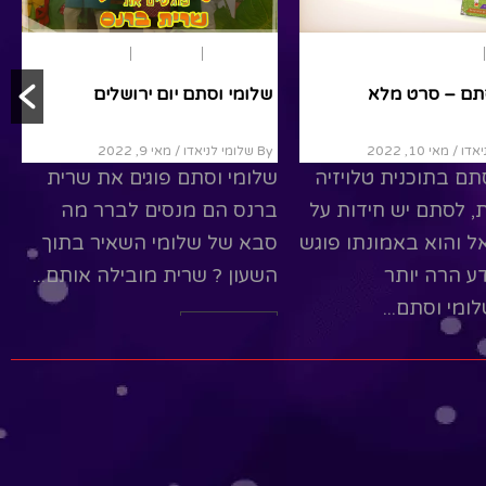
חופש גדול
ארץ ישראל
שלומי וסתם – סרט מלא
By שלומי לניאדו
/ מאי 10, 2022
שלומי וסתם בתוכנית טלויזיה
ת
ארץ ישראל
מומלצים
משעשעת, לסתם יש חידות על
תם חוגגים עצמאות
גדולי ישאל והוא באמונתו פוגש
אותם ויודע הרה יותר
/ מאי 10, 2022
מכולם.שלומי וסתם...
יש תוכנית ליום
, יחד נתור את הארץ
Read More
 בריו למה ונקשיב
מקסימים שמברכים את
יום...