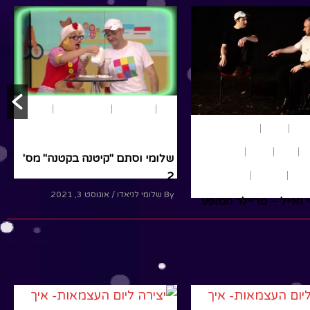
R
עצמאות
יום ירושלים
קיץ
חופש גדול
פורים
משחק ותאטרון
תם בקום המדינה
נוער ומבוגרים
חגים
חנוכה
טריילרים
/ מאי 9, 2022
טריילרים להצגות
מבוגרים
נוער
תם פוגשים את
הצמד ישי ואייל – טריילר המופע
נברג מעפיל שמספר
"נוער אקסטרים"
ום המדינה..
By ניידורף אייל
/ נובמבר 10, 2021
הצמד ישי ואייל"נוער
R
אקסטרים" - טריילרמופע על
השפעות הניו מדיה על הנוער.