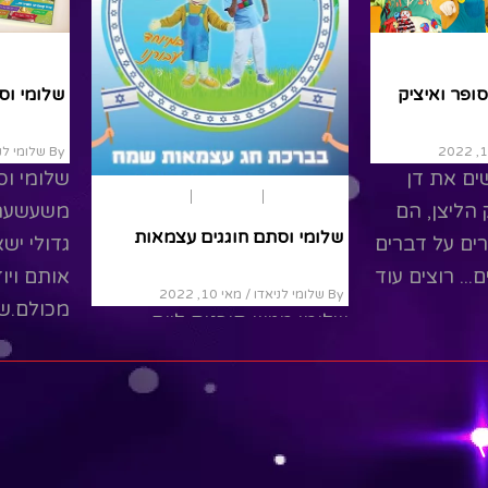
ירושלים
קיץ
משחק ותאטרון
המדינה
שלומי וסתם- דן הסופר ואיציק
הליצן
By שלומי לניאדו
/ מאי 10, 2022
ים את
שלומי וסתם פוגשים את דן
יום העצמאו
פיל שמספר
הסופר ואת איציק הליצן, הם
שלומי וס
נה..
יושבים יחד ומדברים על דברים
שמחים ומשעשעים... רוצים עוד
By שלומי לניאדו
סרטים מענינים...
שלומי מג
העצמאות
Read More
נפגוש את
לילדים 
ץ
המדינה... 