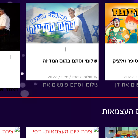
ead More
קיץ
משחק ותאטרון
קיץ
יום ה
ה בקטנה" מס'
שלומי וסתם- דן הסופר ואיציק
שלומי וס
הליצן
20
By שלומי לניאדו
/ מאי 10, 2022
By שלומי לניאדו
לומי
שלומי וסתם פוגשים את דן
שלומי וס
ה מס
הסופר ואת איציק הליצן, הם
שמשון ש
שירים
יושבים יחד ומדברים על דברים
להם על ק
ם העצמאות
שמחים ומשעשעים... רוצים עוד
ead More
סרטים מענינים...
Read More