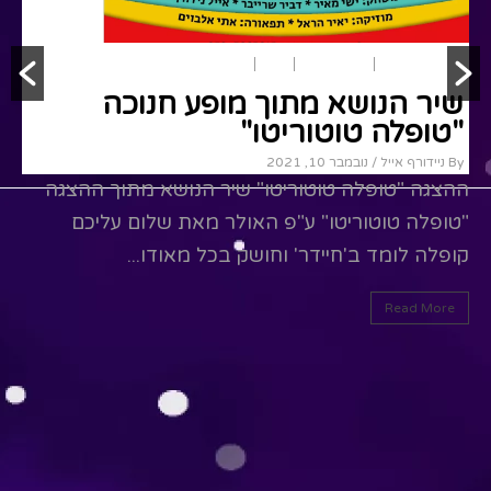
משחק ותאטרון
הצגות ילדים
חגים
חנוכה
שירי ילדים
שיר הנושא מתוך מופע חנוכה
"טופלה טוטוריטו"
By ניידורף אייל
/ נובמבר 10, 2021
ההצגה "טופלה טוטוריטו" שיר הנושא מתוך ההצגה
"טופלה טוטוריטו" ע"פ האולר מאת שלום עליכם
קופלה לומד ב'חיידר' וחושק בכל מאודו...
Read More