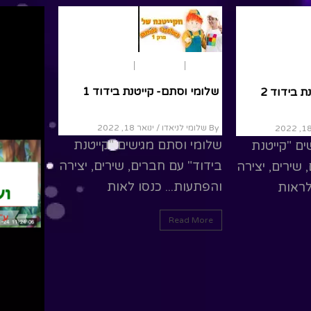
ead More
הפעלות
הצ
הפעלות
הצגות ילדים
שירים
שלומי וסת
שלומי וסתם- קייטנת בידוד 2
שירים
 בידוד 3
By שלומי לניאדו
By שלומי לניאדו
/ ינואר 18, 2022
שלומי וס
שלומי וסתם מגישים "קייטנת
בידוד" ע
בידוד" עם חברים, שירים, יצירה
ים "קייטנת
והפתעות.
והפתעות... כנסו לראות
 שירים, יצירה
לראות
ead More
Read More