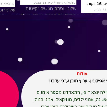
By שלומי לניאדו
דקות
רעותי כוכבת הילדים, 15 דקות
שלומי וס
By רעות שמבה
/ אפריל 11, 2022
בידוד" ע
גיע_פסח_בא#איך_יודעים_שבא_אביב#שירי_פסח_רעות
ותי_פסח#רעותי_שירים#שמחה_רבה_אביב_הגיע_פסח_
טן_שלי_שיר#משנכנס_אדר_מרבין_בשמחה#משנכנס_אדר_ש
פשים#מצוות_חג_פורים_לילדים#אני_פורים#חג_פורים#
ים#שירי_חג_פסח#שירי_אביב#רעותי_פסח#שמחה_רבה#
#פסח#פסח_לילדים#שירי_חג_פסח#שירי
והפתעות.
תי#פסח_גננות#
ברצף#שירים_רעותי#פסח_גננות#
תי כוכבת
שירי פסח עם רעותי כוכבת
ead More
ה איך יודעים
הילדים. שמחה רבה איך יודעים
בתיבה
שבא אביב משה בתיבה
Read More
אודות
אפיקומן- ערוץ תוכן ערכי עדכני!
לה יוצא דופן, התאחדנו מספר אומנים
נה, אמני ילדים, מוזיקאים, אמני במה,
כן על מנת ליצור בשבילכם תוכן ערכי