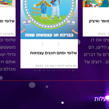
ירושלים
קיץ
משחק ותאטרון
המדינה
שלומי וסתם- דן הסופר ואיציק
הליצן
By שלומי לניאדו
/ מאי 10, 2022
ים את
שלומי וסתם פוגשים את דן
יום העצמאו
פיל שמספר
הסופר ואת איציק הליצן, הם
שלומי וס
נה..
יושבים יחד ומדברים על דברים
שמחים ומשעשעים... רוצים עוד
By שלומי לניאדו
סרטים מענינים...
שלומי מג
העצמאות
Read More
נפגוש את
לילדים 
עלות
המדינה... 