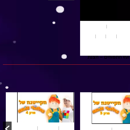
טו בשבט
משחק ותאטרון
הפעלות
הצגות ילדים
חגים
חורף
טבע
סיפורים
תיאטרון בובות
מר זוטא ועץ התפוחים – הצגת
זום, תיאטרון סיפורוח – רחלי מיס
By רחלי מיס
/ ינואר 16, 2022
למר זוטא יש עץ תפוחים יבש
ומצומק שאינו מוכן לפַנות את
מקומו בגינה. כאשר מר זוטא
מחליט לטפח סביבו פרחים...
Read More
גות ילדים
שירים
הפעלות
הצגות ילדים
שירים