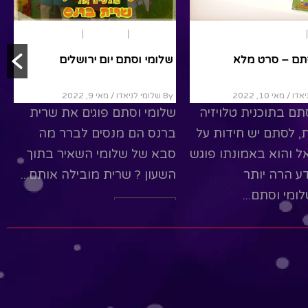
חופש גדול
ארץ ישראל
שלומי וסתם – סרט מלא
By שלומי לניאדו
/ מאי 10, 2022
שלומי וסתם בתוכנית טלויזיה
ת
ארץ ישראל
מומלצים
משעשעת, לסתם יש חידות על
תם חוגגים עצמאות
גדולי ישאל והוא באמונתו פוגש
אותם ויודע הרה יותר
/ מאי 10, 2022
מכולם.שלומי וסתם...
יש תוכנית ליום
, יחד נתור את הארץ
Read More
 בריו למה ונקשיב
מקסימים שמברכים את
יום...