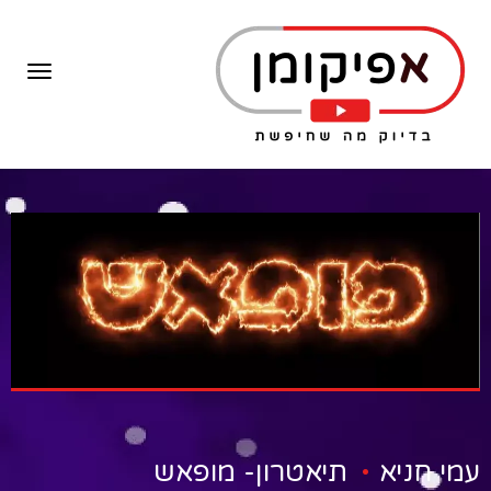
תפרי
.
עמי חניא
תיאטרון- מופאש