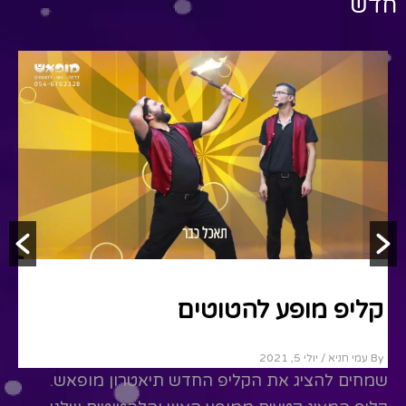
חדש
הפעלות
קליפ מופע להטוטים
By עמי חניא
/ יולי 5, 2021
שמחים להציג את הקליפ החדש תיאטרון מופאש.