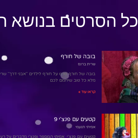
ל הסרטים בנושא תי
בובה של חורף
שרית ברנס
בובה של חורף סרט על חורף לילדים "אבני דרך" שרי
מלא כל טוב שיחמם לכם
קראו עוד »
קטעים עם פנצ'י 9
אמיתי תנעמי
קטעים עם פנצ'י אמיתי המספר ופנצ'י מדברים על רע