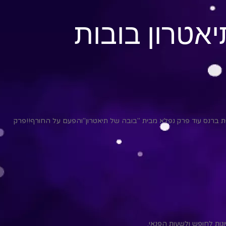
אטרון בובות
ת ברנס עוד פרק נפלא מבית "בובה של תיאטרון"והפעם על החורף!!פרק
יונות לחופש ולשעות הפנאי.