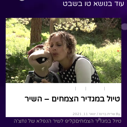
עוד בנושא טו בשבט
 More
טו בשבט
ארץ ישראל
חגים
טבע
טיול במגדיר הצמחים – השיר
By שרית ברנס
/ ינואר 11, 2021
טיול במגדיר הצמחיםקליפ לשיר הנפלא של נחצ'ה
מ