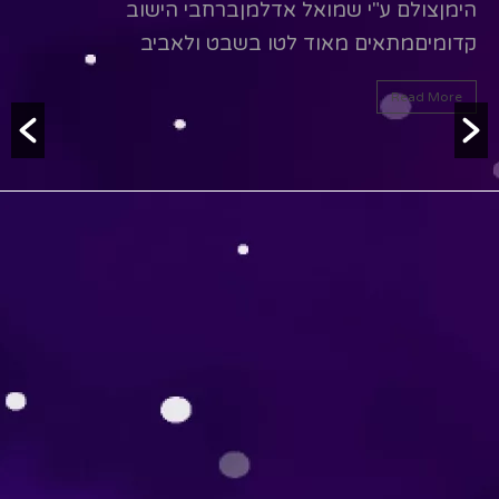
הימןצולם ע"י שמואל אדלמןברחבי הישוב
ש
קדומיםמתאים מאוד לטו בשבט ולאביב
ה
Read More