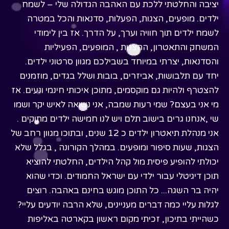
יציבה והחלטתי ללכת עם האהבה הגדולה שלי – לשמח
ילדים. מופעים, הצגות, הפעלות, סדנאות והכל במטרה
לשמח ילדים תוך חוויה וערך, על הדרך. אז בין לימודי
המשחק והתאטרון, ההצגות , המופעים, הפעיליות
והסדנאות, יצרתי במיוחד בשבילכם מגוון סרטוני ילדים.
יחד עם תלבושות, אביזרים, בובות ושלל בגדים, מוזמנים
להצטרף ולהיות גם מוקסמים, מתוכן איכותי חינמי ונעים. אז
מי אני בעצם? שמי רעות שמבה, אני נשואה לאיש יקר ושמו
שי ,אנחנו גרים בישוב תלם ויש לנו חמישה ילדים מתוקים .
אני מנהלת תיאטרון ילדים כ 12 שנים, ובתוכו מגוון רחב של
הצגות, שעות סיפור ומופעים. במהלך הקורונה , בגלל שלא
יכולתי להופיע פיסית מול קהל הילדים, החלטתי להוציא
תוכן דיגיטלי עבור ילדי עם ישראל החמודים. וכדי שהוא
יהיה בר השגה... כל התוכן מוגש בחינם באהבה. רוצים
לגלות עליי כמה דברים מעניינים, שלא הרבה יודעים עליי?
כשהייתי בתיכון, זכיתי מקום ראשון בקארטה באליפות