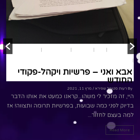
משחק ותאטרון
שמות
הצגות ילדים
סיפורים
קצרים
תיאטרון בובות
תנ"ך
אבא ואני – פרשיות ויקהל-פקודי
ב
החודש
ה
By רעות סטופל שפירא
/ מרץ 11, 2021
ר
היי, זה מזכיר לי משהו...קראנו כמעט את אותו הדבר
בדיוק לפני כמה שבועות, בפרשיות תרומה ותצווה! אז
למה בעצם לחזור...
Read More