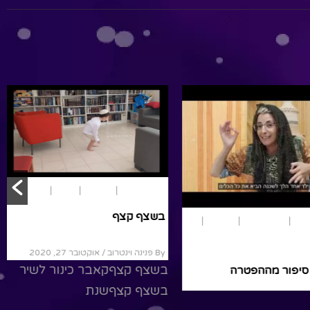
ם
פרשת שבוע
בראשית
נוער ומבוגרים
פרשת שבוע
בראשית
וירא
תנ"ך
הפטרה – חיי שרה
וירא – סיפור מההפטרה
/ נובמבר 13, 2020
By פנינה וינטרוב
/ נובמבר 6, 2020