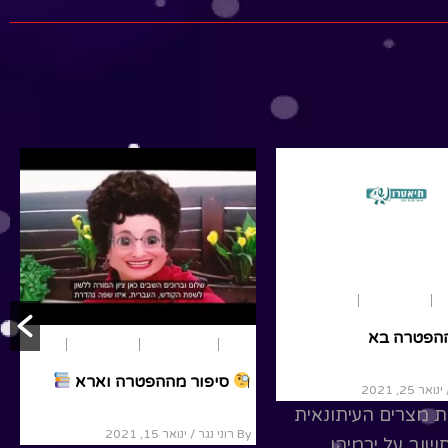
הפטרה - חיי שרה לא
סיפור מההפטרה - וירא
רבת חס ושולום...
Read More
אדוניהו בן חגית ונתן
צה מבריקה היו...
R
ם
פרשת שבוע
בראשית
נוער ומבוגרים
פרשת שבוע
שמות
סיפור מההפטרה בא
ההפטרה בראשית
By רוני נגר
/ ינואר 25, 2021
יושבת בת מצרים העיתונאית
נואר 25, 2021
באייטם חשוב על ירמיהו,