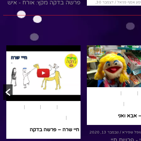
By אושרי מימון אסף פניאל
/ דצמבר 30,
גש את הרב ברינה
2020
 לומדים את פרשת
פרשה בדקה ויגש: אורח - עודד
מנשה
R
Read More
פרשת שבוע
בראשית
חיי שרה
הצגות ילדים
קצרים
תנ"ך
חיי שרה – אבא ואני
 – חיי שרה
By רעות סטופל שפירא
/ נובמבר 13, 2020
/ נובמבר 13, 2020
אבא ואני - פרשת חיי