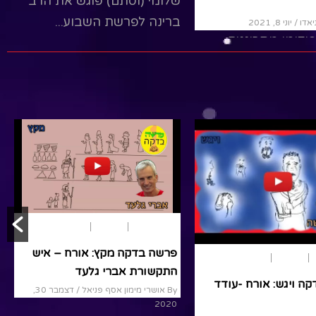
By שלומי לניאדו
/ יוני 8, 2021
ני 11, 2021
בערוץ אפיקומן מתכוננים
 לושלוש לא מבין
לשהת עם רעותי, יוסי, שלומי
 לישראל מלך
למה
ופיקו...זה הזמן לעזור בבית
 ומה הקשר עכשיו
ולהכין את השבת, כל אחד
במה שהוא יכול...שבת...
R
Read More
בראשית
ויחי
רב ברינה – פרשת ויחי
פרשת שבוע
בראשית
ויגש
פרשה בדקה ויגש: אורח -עודד
/ דצמבר 30, 2020
מנשה
רב ברינה - פרשת ויחי