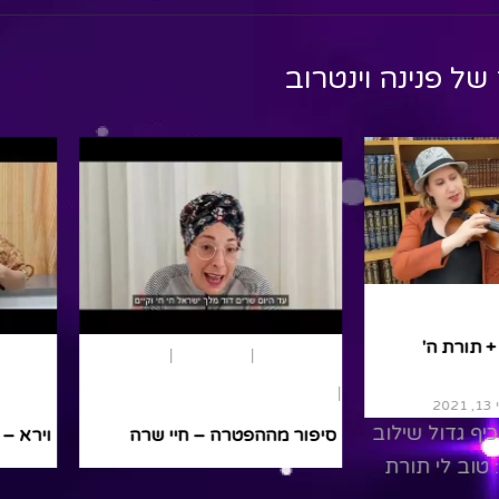
 של
פנינה וינטרוב
חג שבועות
נשים
טוב לי תורת פיך + תורת ה'
נוער ומבוגרי
תמימה
שלך &
חיי שרה
By פנינה וינטרוב
/ מאי 13, 2021
כינור, חצוצרה וכיף גדול שילוב
סיפור מה
 2020
של שני השירים: טוב לי תורת
דם עם
By פנינה וינטרוב