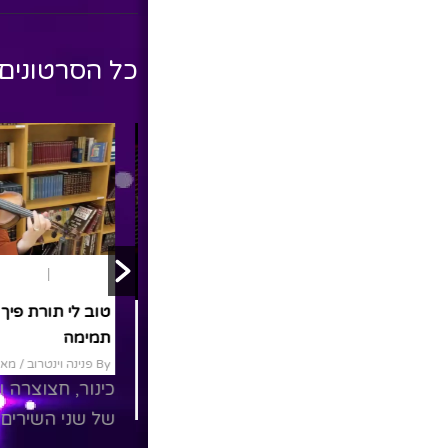
כל הסרטונים
פרשת שבוע
בראשית
שירים
תנ"ך
בשצף קצף
וירא
שירים
איפה כל החברות 
By פנינה וינטרוב
/ אוקטובר 27, 2020
קונצ'רטו לכינור
בשצף קצףקאבר כינור לשיר
By פנינה וינטרוב
/ אוקטובר 4,
בשצף קצףשנת
מאשאפ - עומר א