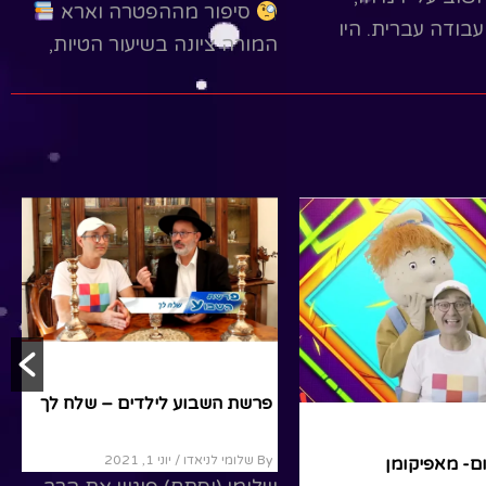
אנחנו קוראים את
פלאפל ועבודה עברית. היו
לאחריה את
עימנו!!!
רוב האנשים נוטים
 הבנת ההפטרה, על
Read More
ה לפרשה...
R
ון
נשים
נוער ומבוגרים
במדבר
מבוגרים
נוער
פרשת שבוע
שבת שלום- מאפיקומן
הפטרה – קורח