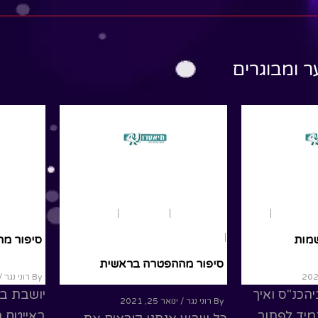
פיך ותורת ה' תמימה *שירת
פה כל
סיפור מה
נשים
נצ'רטו
שאני מתע
בת שבע, 
Read More
ר ומבוגרים
הנביא בע
ead More
נוער ומבוגרים
שמות
נוער ומבוגרים
פרשת שבוע
שמות
נוער ומבוגרי
בוגרים
נוער
סיפור מההפטרה שמות
בראשית
סיפור מ
By רוני נגר
/ ינואר 25, 2021
 קורח
מלחמת עולם בביהכנ"ס ואיך
By רוני נגר
/ י
סבתא סוכריות תמיד לפתור