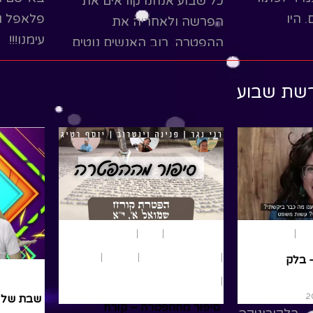
כל שבוע 
הכל כבמטה קסם. היו
הפרשה ו
 לא מבין
עימנו!!!
ההפטרה. 
 מלך
למה
לדלג על
שר עכשיו
Read More
הקשר של
רשת שבוע
ead More
משחק ותאטר
נוער ומבוגרים
פרשת שבוע
במדבר
בוע
פרשת שבוע
סיפור מההפטרה – בלק
תנ"ך
By רוני נגר
/ יוני 25, 2021
סתם- נתי
סיפור מה